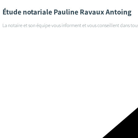
Étude notariale
Pauline Ravaux
Antoing
La notaire et son équipe vous informent et vous conseillent dans tou