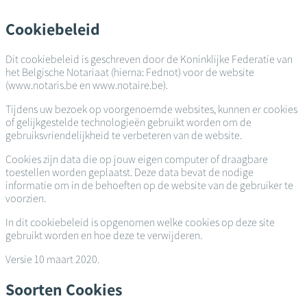
Overslaan
en
Cookiebeleid
naar
de
Dit cookiebeleid is geschreven door de Koninklijke Federatie van
inhoud
het Belgische Notariaat (hierna: Fednot) voor de website
gaan
(www.notaris.be en www.notaire.be).
Tijdens uw bezoek op voorgenoemde websites, kunnen er cookies
of gelijkgestelde technologieën gebruikt worden om de
gebruiksvriendelijkheid te verbeteren van de website.
Cookies zijn data die op jouw eigen computer of draagbare
toestellen worden geplaatst. Deze data bevat de nodige
informatie om in de behoeften op de website van de gebruiker te
voorzien.
In dit cookiebeleid is opgenomen welke cookies op deze site
gebruikt worden en hoe deze te verwijderen.
Versie 10 maart 2020.
Soorten Cookies